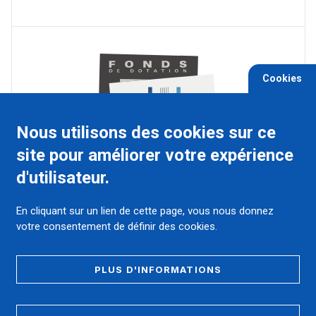
Cookies
Nous utilisons des cookies sur ce
site pour améliorer votre expérience
d'utilisateur.
4 Place du Pr Robert-Debré, 30029 Nîmes
cedex 9
En cliquant sur un lien de cette page, vous nous donnez
votre consentement de définir des cookies.
Ensemble, soutenons et développons l'innovation médicale,
les formations novatrices des futurs soignants et médecins.
Accélérons la recherche et diffusons des actions de culture
pour les patients et leurs proches.
PLUS D'INFORMATIONS