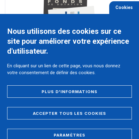
Cookies
Nous utilisons des cookies sur ce
site pour améliorer votre expérience
d'utilisateur.
4 Place du Pr Robert-Debré, 30029 Nîmes
cedex 9
En cliquant sur un lien de cette page, vous nous donnez
votre consentement de définir des cookies.
Ensemble, soutenons et développons l'innovation médicale,
les formations novatrices des futurs soignants et médecins.
Accélérons la recherche et diffusons des actions de culture
pour les patients et leurs proches.
PLUS D'INFORMATIONS
ACCEPTER TOUS LES COOKIES
FAIRE UN DON HELLOASSO
NOUS CONTACTER POUR UN PROJET
PARAMÈTRES
DEVENIR UN AMI DU FONDS