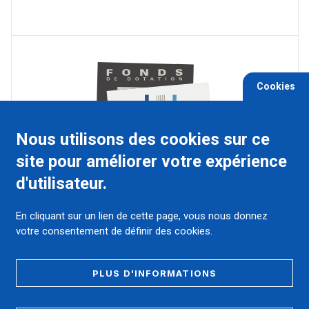
Cookies
Nous utilisons des cookies sur ce
site pour améliorer votre expérience
d'utilisateur.
4 Place du Pr Robert-Debré, 30029 Nîmes
cedex 9
En cliquant sur un lien de cette page, vous nous donnez
votre consentement de définir des cookies.
Ensemble, soutenons et développons l'innovation médicale,
les formations novatrices des futurs soignants et médecins.
Accélérons la recherche et diffusons des actions de culture
pour les patients et leurs proches.
PLUS D'INFORMATIONS