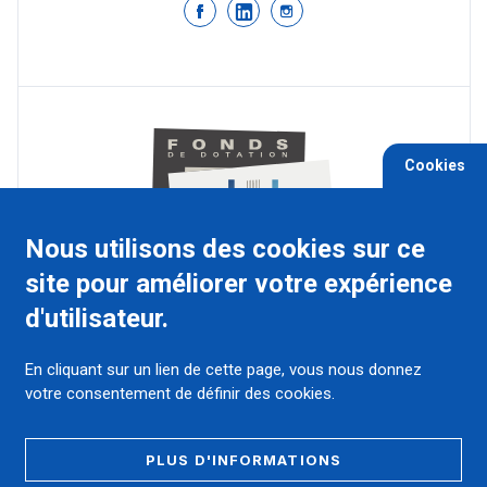
Cookies
Nous utilisons des cookies sur ce
site pour améliorer votre expérience
d'utilisateur.
4 Place du Pr Robert-Debré, 30029 Nîmes
cedex 9
En cliquant sur un lien de cette page, vous nous donnez
votre consentement de définir des cookies.
Ensemble, soutenons et développons l'innovation médicale,
les formations novatrices des futurs soignants et médecins.
Accélérons la recherche et diffusons des actions de culture
pour les patients et leurs proches.
PLUS D'INFORMATIONS