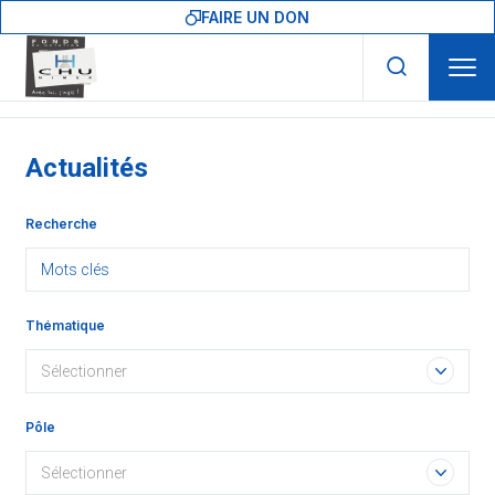
Skip to main navigation
Aller au contenu principal
Skip to search
FAIRE UN DON
Actualités
Recherche
Thématique
Sélectionner
Pôle
Sélectionner